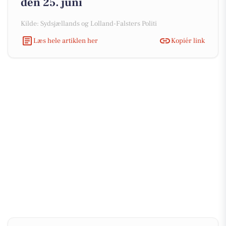
den 25. juni
Kilde: Sydsjællands og Lolland-Falsters Politi
Læs hele artiklen her
Kopiér link