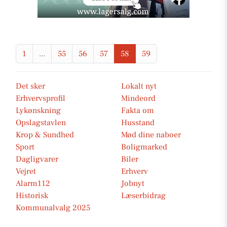
1
...
55
56
57
58
59
Det sker
Lokalt nyt
Erhvervsprofil
Mindeord
Lykønskning
Fakta om
Opslagstavlen
Husstand
Krop & Sundhed
Mød dine naboer
Sport
Boligmarked
Dagligvarer
Biler
Vejret
Erhverv
Alarm112
Jobnyt
Historisk
Læserbidrag
Kommunalvalg 2025