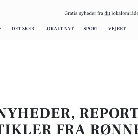
Gratis nyheder fra
dit
lokalområde
V
DET SKER
LOKALT NYT
SPORT
VEJRET
NYHEDER, REPOR
TIKLER FRA RØNN