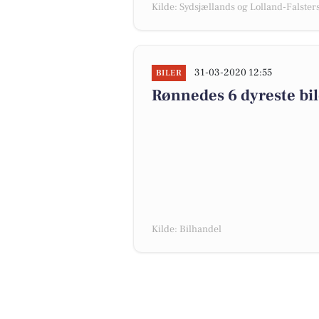
Kilde: Sydsjællands og Lolland-Falsters 
31-03-2020 12:55
BILER
Rønnedes 6 dyreste bile
Kilde: Bilhandel