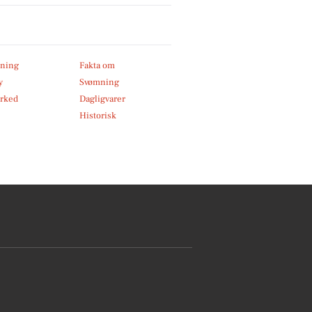
ning
Fakta om
y
Svømning
rked
Dagligvarer
Historisk