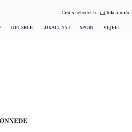
Gratis nyheder fra
dit
lokalområde
V
DET SKER
LOKALT NYT
SPORT
VEJRET
RØNNEDE