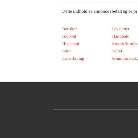
Dette indhold er annoncørbetalt og er 
Det sker
Lokalt nyt
Fodbold
Håndbold
Husstand
Krop & Sundh
Biler
Vejret
Læserbidrag
Kommunalvalg