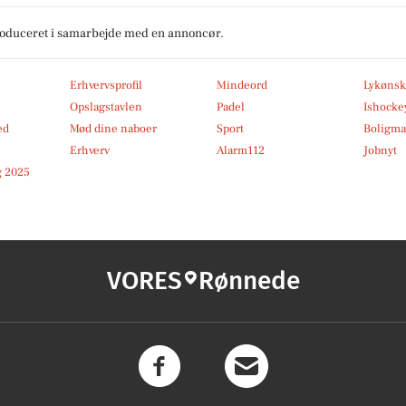
produceret i samarbejde med en annoncør.
Erhvervsprofil
Mindeord
Lykønsk
Opslagstavlen
Padel
Ishocke
ed
Mød dine naboer
Sport
Boligma
Erhverv
Alarm112
Jobnyt
 2025
VORES
Rønnede