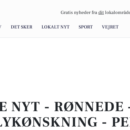
Gratis nyheder fra
dit
lokalområde
V
DET SKER
LOKALT NYT
SPORT
VEJRET
E NYT - RØNNEDE 
LYKØNSKNING - P