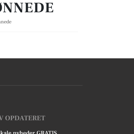
RØNNEDE
ønnede
V OPDATERET
okale nyheder GRATIS