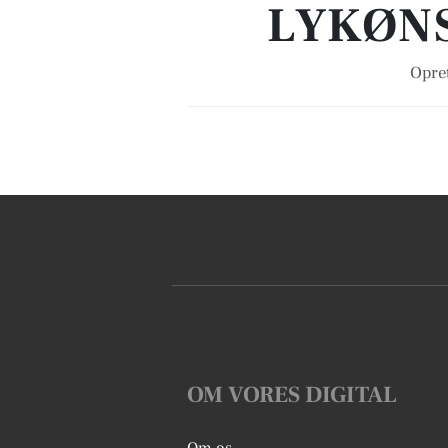
LYKØNS
Opret
OM VORES DIGITAL