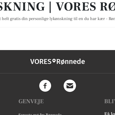
KNING | VORES 
 helt gratis din personlige lykønskning til en du har kær - R
VORES
Rønnede
GENVEJE
BLI
Få l