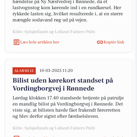
hændelse på Ny Næstvedvej i Rønnede, da et
lastvognstog kom kørende ind i en rundkørsel. Her
rykkede lasten sig, hvilket resulterede i, at en større
mængde sodavand røg ud på vejen.
Kilde: Sydsjællands og Lolland-Falsters Politi
Læs hele artiklen her
Kopiér link
10-03-2025 11:20
ALARM112
Bilist uden kørekort standset på
Vordingborgvej i Rønnede
Lørdag klokken 17.40 standsede betjente på patrulje
en mandlig bilist på Vordingborgvej i Rønnede. Det
viste sig, at bilisten havde fået frakendt førerretten
og blev derfor sigtet efter færdselsloven.
Kilde: Sydsjællands og Lolland-Falsters Politi