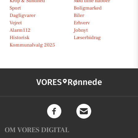
Krop & Sundhed
Mød dine naboer
Sport
Boligmarked
Dagligvarer
Biler
Vejret
Erhverv
Alarm112
Jobnyt
Historisk
Læserbidrag
Kommunalvalg 2025
VORES
Rønnede
OM VORES DIGITAL