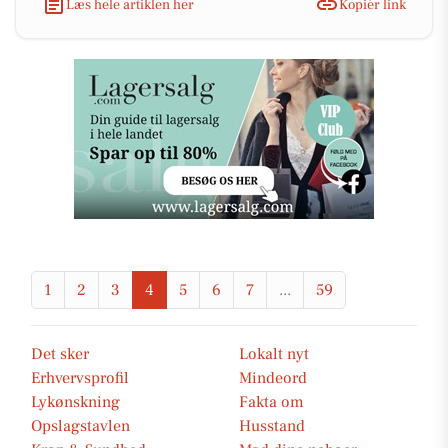
Læs hele artiklen her
Kopiér link
1
2
3
4
5
6
7
...
59
Det sker
Lokalt nyt
Erhvervsprofil
Mindeord
Lykønskning
Fakta om
Opslagstavlen
Husstand