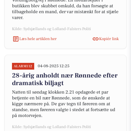
Vordingborgvej i Rønnede. En medarbejder i
butikken blev skubbet omkuld, da han forsøgte at
tilbageholde en mand, der var mistænkt for at stjæle
varer.
Kilde: Sydsjællands og Lolland-Falsters Politi
Læs hele artiklen her
Kopiér link
04-08-2025 12:25
ALARM112
28-årig anholdt nær Rønnede efter
dramatisk biljagt
Natten til søndag klokken 2.21 opdagede et par
betjente en bil nær Rønnede, som de ønskede at
kigge nærmere på. De gav tegn til føreren om at
standse, men føreren valgte i stedet at fortsætte ud
på motorvejen.
Kilde: Sydsjællands og Lolland-Falsters Politi