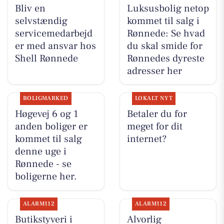
Bliv en
Luksusbolig netop
selvstændig
kommet til salg i
servicemedarbejd
Rønnede: Se hvad
er med ansvar hos
du skal smide for
Shell Rønnede
Rønnedes dyreste
adresser her
BOLIGMARKED
LOKALT NYT
Høgevej 6 og 1
Betaler du for
anden boliger er
meget for dit
kommet til salg
internet?
denne uge i
Rønnede - se
boligerne her.
ALARM112
ALARM112
Butikstyveri i
Alvorlig