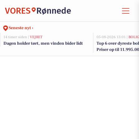
VORES
Rønnede
Seneste nyt ›
14 timer siden |
VEJRET
05-08-2026 13:01 |
BOLI
Dagen holder tørt, men vinden bider lidt
Top 6 over dyreste bol
Priser op til 11.995.0