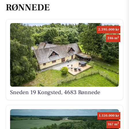
RØNNEDE
2.395.000 kr
2
246 m
Sneden 19 Kongsted, 4683 Rønnede
1.150.000 kr
2
167 m