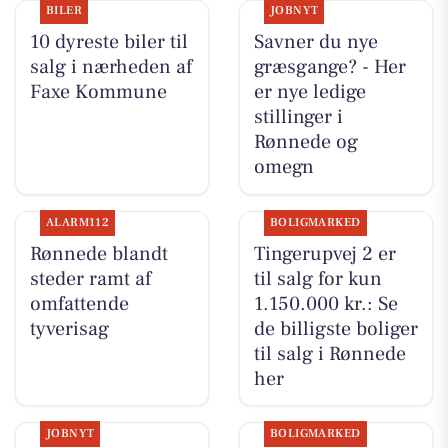
BILER
JOBNYT
10 dyreste biler til
Savner du nye
salg i nærheden af
græsgange? - Her
Faxe Kommune
er nye ledige
stillinger i
Rønnede og
omegn
ALARM112
BOLIGMARKED
Rønnede blandt
Tingerupvej 2 er
steder ramt af
til salg for kun
omfattende
1.150.000 kr.: Se
tyverisag
de billigste boliger
til salg i Rønnede
her
JOBNYT
BOLIGMARKED