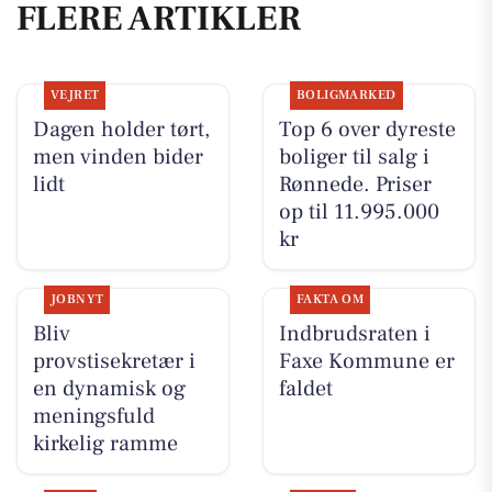
FLERE ARTIKLER
VEJRET
BOLIGMARKED
Dagen holder tørt,
Top 6 over dyreste
men vinden bider
boliger til salg i
lidt
Rønnede. Priser
op til 11.995.000
kr
JOBNYT
FAKTA OM
Bliv
Indbrudsraten i
provstisekretær i
Faxe Kommune er
en dynamisk og
faldet
meningsfuld
kirkelig ramme