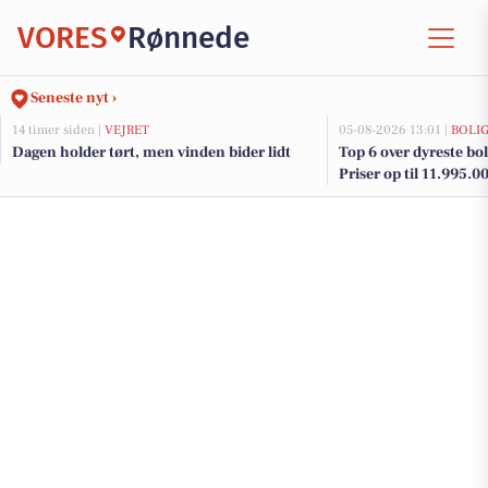
VORES
Rønnede
Seneste nyt ›
14 timer siden |
VEJRET
05-08-2026 13:01 |
BOLI
Dagen holder tørt, men vinden bider lidt
Top 6 over dyreste bol
Priser op til 11.995.0