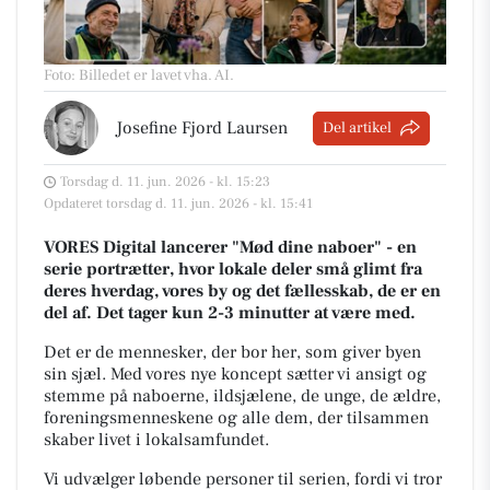
Foto: Billedet er lavet vha. AI
.
Josefine Fjord Laursen
Del artikel
Torsdag d. 11. jun. 2026 - kl. 15:23
Opdateret torsdag d. 11. jun. 2026 - kl. 15:41
VORES Digital lancerer "Mød dine naboer" - en
serie portrætter, hvor lokale deler små glimt fra
deres hverdag, vores by og det fællesskab, de er en
del af. Det tager kun 2-3 minutter at være med.
Det er de mennesker, der bor her, som giver byen
sin sjæl.
Med vores nye koncept sætter vi ansigt og
stemme på naboerne, ildsjælene, de unge, de ældre,
foreningsmenneskene og alle dem, der tilsammen
skaber livet i lokalsamfundet.
Vi udvælger løbende personer til serien, fordi vi tror