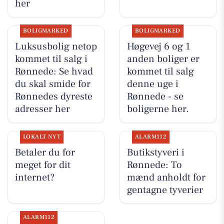
her
BOLIGMARKED
BOLIGMARKED
Luksusbolig netop
Høgevej 6 og 1
kommet til salg i
anden boliger er
Rønnede: Se hvad
kommet til salg
du skal smide for
denne uge i
Rønnedes dyreste
Rønnede - se
adresser her
boligerne her.
LOKALT NYT
ALARM112
Betaler du for
Butikstyveri i
meget for dit
Rønnede: To
internet?
mænd anholdt for
gentagne tyverier
ALARM112