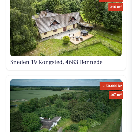
2
246 m
Sneden 19 Kongsted, 4683 Rønnede
1.150.000 kr
2
167 m