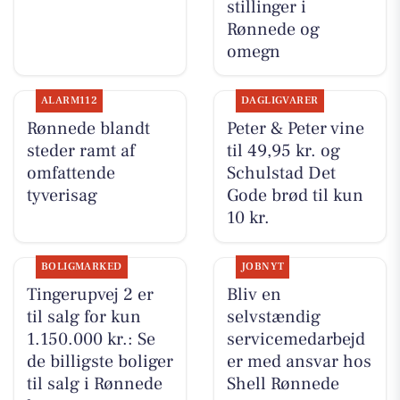
stillinger i
Rønnede og
omegn
ALARM112
DAGLIGVARER
Rønnede blandt
Peter & Peter vine
steder ramt af
til 49,95 kr. og
omfattende
Schulstad Det
tyverisag
Gode brød til kun
10 kr.
BOLIGMARKED
JOBNYT
Tingerupvej 2 er
Bliv en
til salg for kun
selvstændig
1.150.000 kr.: Se
servicemedarbejd
de billigste boliger
er med ansvar hos
til salg i Rønnede
Shell Rønnede