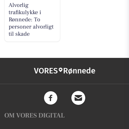
Alvorlig
trafikulykke i
Rønnede: To
personer alvorligt
til skade
VORES
Rønnede
OM VORES DIGITAL