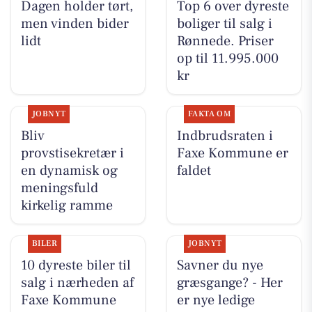
Dagen holder tørt,
Top 6 over dyreste
men vinden bider
boliger til salg i
lidt
Rønnede. Priser
op til 11.995.000
kr
JOBNYT
FAKTA OM
Bliv
Indbrudsraten i
provstisekretær i
Faxe Kommune er
en dynamisk og
faldet
meningsfuld
kirkelig ramme
BILER
JOBNYT
10 dyreste biler til
Savner du nye
salg i nærheden af
græsgange? - Her
Faxe Kommune
er nye ledige