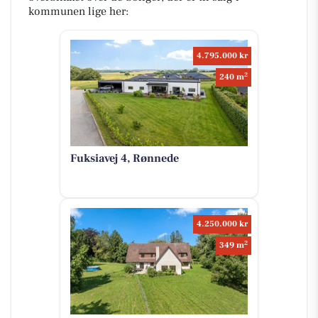
kommunen lige her:
4.795.000 kr
2
240 m
Fuksiavej 4, Rønnede
4.250.000 kr
2
349 m