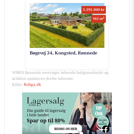
3.295.000 kr
2
162 m
Bøgevej 34, Kongsted, Rønnede
VORES Rønnede overvåger løbende boligmarkedet og
artiklen opdateres derfor løbende.
Kilde:
Boliga.dk