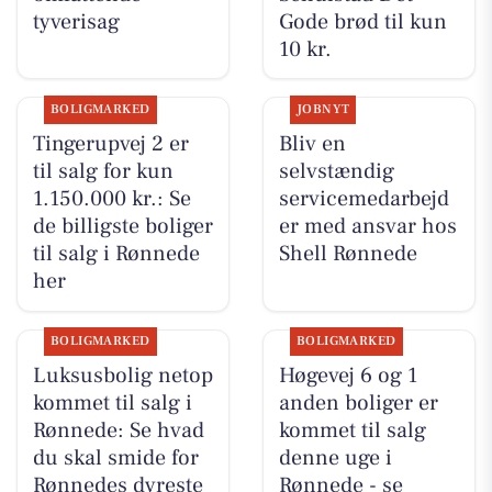
tyverisag
Gode brød til kun
10 kr.
BOLIGMARKED
JOBNYT
Tingerupvej 2 er
Bliv en
til salg for kun
selvstændig
1.150.000 kr.: Se
servicemedarbejd
de billigste boliger
er med ansvar hos
til salg i Rønnede
Shell Rønnede
her
BOLIGMARKED
BOLIGMARKED
Luksusbolig netop
Høgevej 6 og 1
kommet til salg i
anden boliger er
Rønnede: Se hvad
kommet til salg
du skal smide for
denne uge i
Rønnedes dyreste
Rønnede - se