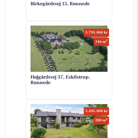
Birkegårdsvej 15, Rønnede
3.795.000 kr
2
246 m
Højgårdsvej 37, Eskilstrup,
Rønnede
3.495.000 kr
2
200 m