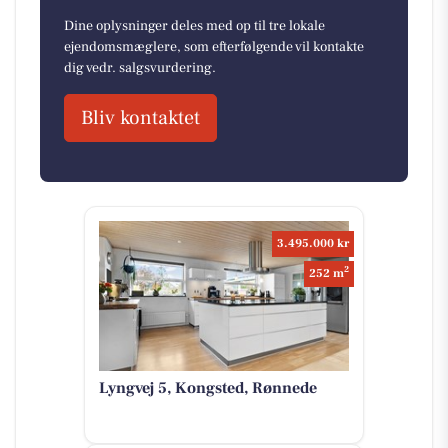
Dine oplysninger deles med op til tre lokale
ejendomsmæglere, som efterfølgende vil kontakte
dig vedr. salgsvurdering.
Bliv kontaktet
3.495.000 kr
2
252 m
Lyngvej 5, Kongsted, Rønnede