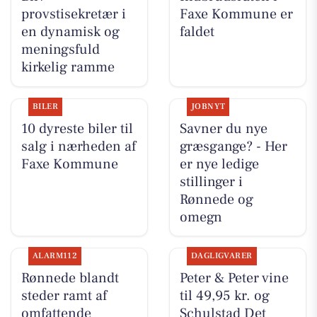
provstisekretær i
Faxe Kommune er
en dynamisk og
faldet
meningsfuld
kirkelig ramme
BILER
JOBNYT
10 dyreste biler til
Savner du nye
salg i nærheden af
græsgange? - Her
Faxe Kommune
er nye ledige
stillinger i
Rønnede og
omegn
ALARM112
DAGLIGVARER
Rønnede blandt
Peter & Peter vine
steder ramt af
til 49,95 kr. og
omfattende
Schulstad Det