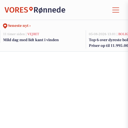
VORES
Rønnede
Seneste nyt ›
11 timer siden |
VEJRET
05-08-2026 13:01 |
BOLI
Mild dag med lidt kant i vinden
Top 6 over dyreste bol
Priser op til 11.995.0